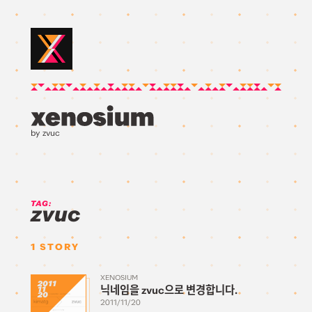
by zvuc
TAG:
zvuc
1
STORY
XENOSIUM
2011
닉네임을 zvuc으로 변경합니다.
11
20
2011/11/20