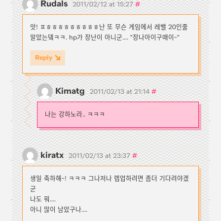
Rudals
#
2011/02/12 at 15:27
앗! ㅍㅎㅎㅎㅎㅎㅎㅎㅎㅎ난 또 무슨 게임에서 레밸 20인줄
알았는뎈ㅋㅋ. hp가 장난이 아니군.... "장나아이구매이~"
Reply
Kimatg
#
2011/02/13 at 21:14
나는 강하노라.. ㅋㅋㅋ
kiratx
#
2011/02/13 at 23:37
생일 축하해~! ㅋㅋㅋ 그나저나 렙업하려면 좀더 기다려야겠
군
나도 뭐....
아니 많이 남았구나....