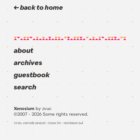
back to home
about
archives
guestbook
search
Xenosium
by zvuc
©2007 - 2026 Some rights reserved.
TOTAL VISITORS
2818239
/
TODAY
291
/
YESTERDAY
564