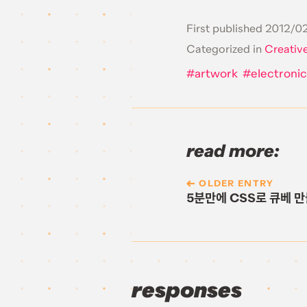
First published
2012/02
Categorized in
Creativ
artwork
electroni
read more:
OLDER ENTRY
5분만에 CSS로 큐베 
responses