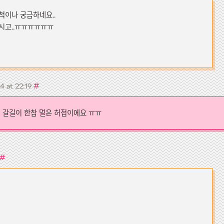
척이나 궁금하네요..
시고..ㅠㅠㅠㅠㅠㅠ
#
4 at 22:19
 갈길이 한참 멀은 허접이에요 ㅠㅠ
#