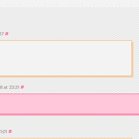
#
:17
#
8 at 23:31
#
11:01