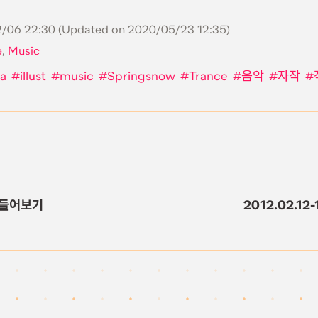
/06 22:30
(Updated on
2020/05/23 12:35
)
e
,
Music
ca
illust
music
Springsnow
Trance
음악
자작
만들어보기
2012.02.1