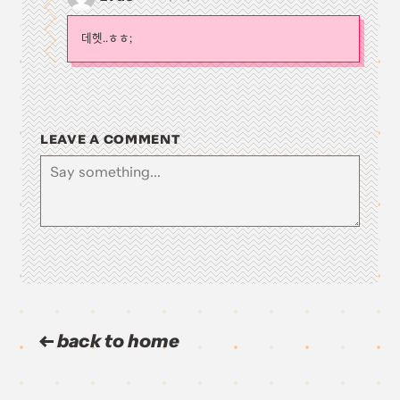
데헷..ㅎㅎ;
LEAVE A COMMENT
back to home