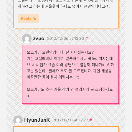
드실텐데 몸 조심하시구요... 저도 연말에 한국에 들어가서 정
착하려고 하는데 겨울옷이 하나도 없어서 큰일입니다그려.
Reply
zvuc
#
2012/12/06 at 13:30
오스카님 오랜만입니다! 잘 지내셨는지요?
가끔 오실때마다 이렇게 말씀해주시니 쑥쓰러워지는데
요 ㅎㅎ 뭔가 요즘 여러 방면으로 열심히 해나가려고 하
고는 있는데.. 글쎄요 저도 잘 모르겠네요. 과연 세상을
바꿀만한 꿈이 될지 어떨지는..^^;
오스카님도 추운 겨울 감기 안 걸리시게 몸 조심하세요
:)
HyunJunK
#
2012/12/11 at 17:27