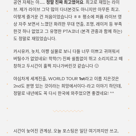
공연 자체는 아……
정말 진짜 최고였어요
. 최고로 재밌는 라이
브. 제가 라이브 그닥 많이 다녀본것도 아니지만 아무튼 최고.
이렇게 즐거운 건 처음이었습니다 ㅎㅎ 평소에 퍼퓸 라이브 영
상 자주 보면서 느꼈던 화려한 무대 연출, 조명, 레이저 등 부족
한것 하나 없었고 그 유명한 PTA코너 (본격 관중과 함께 하는)
도 정말로 재밌었습니다.
카시유카, 놋치, 아쨩 실물로 보니 다들 너무 이쁘고 귀여워서
버틸수가 없었네요! 학학(?) 진짜 쉴틈없이 뛰고 소리지르고 떼
창하고 두시간이 훌쩍 지나가버린것 같습니다 🙂
야심차게 세계진출, WORLD TOUR
1st
라고 이름 지은것은
2nd도 분명 있는 것이라는 희망에서이다-라고 이야기 하던데,
정말로 내년에도 꼭 다시 한국에 와주었으면 좋겠네요! ^^
시간이 늦어진 관계상, 오늘 포스팅은 일단 여기까지만 쓰고,