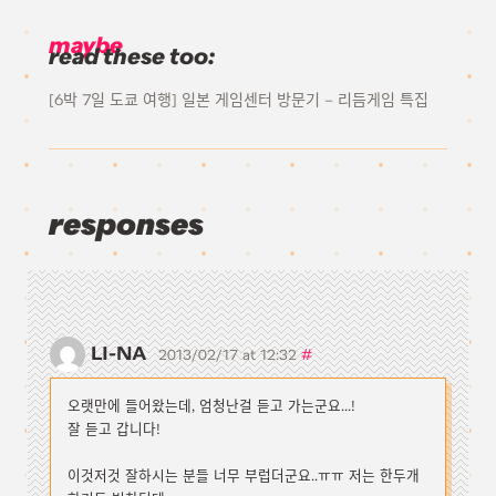
maybe
read these too:
[6박 7일 도쿄 여행] 일본 게임센터 방문기 – 리듬게임 특집
responses
LI-NA
#
2013/02/17 at 12:32
오랫만에 들어왔는데, 엄청난걸 듣고 가는군요...!
잘 듣고 갑니다!
이것저것 잘하시는 분들 너무 부럽더군요..ㅠㅠ 저는 한두개