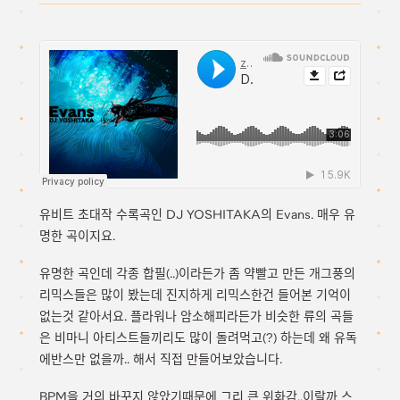
유비트 초대작 수록곡인 DJ YOSHITAKA의 Evans. 매우 유
명한 곡이지요.
유명한 곡인데 각종 합필(..)이라든가 좀 약빨고 만든 개그풍의
리믹스들은 많이 봤는데 진지하게 리믹스한건 들어본 기억이
없는것 같아서요. 플라워나 암소해피라든가 비슷한 류의 곡들
은 비마니 아티스트들끼리도 많이 돌려먹고(?) 하는데 왜 유독
에반스만 없을까.. 해서 직접 만들어보았습니다.
BPM을 거의 바꾸지 않았기때문에 그리 큰 위화감..이랄까 스