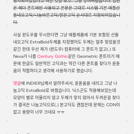
명시되어있었다고 하는 것을 보고.. 그냥 넣어버렸습니다. 일단
은 헤더 폰트에만 사용되고 본문은 그대로 시스템 기본 애플산
돌네오고딕/나눔바른고딕/맑은고딕 순서대로 지정되어있습니
다.
사실 윈도우를 무시한다면 그냥 애플제품에 기본 포함된 산돌
네오고딕 ExtraBold두께를 지정했어도 두께는 얼추 맞았을것
같긴 한데 우선 제가 (윈도우) 컴퓨터에 그 폰트가 없고(..) 또
Nexa가 나름
Century Gothic
같은 Geometric 폰트이기 때
문에 한글도 일반적인 고딕과는 약간 다른 폰트를 찾다가 윤돋
움이 적합하다고 생각해 사용하기로 했습니다.
댓글
에 INDIER님께서 알려주셔서, 윤돋움을 내리고 그냥 나
눔고딕 ExtraBold로 바꿨습니다. 닉스곤도 적용해보았는데
모양이 별로 어울리지 않고 두께가 맞지 않아서 두꺼운걸 찾다
가 결국은 나눔고딕으로(..) 본고딕도 괜찮은데 문제는 CDN이
없고 용량이 너무 크네요 ㅠㅠ