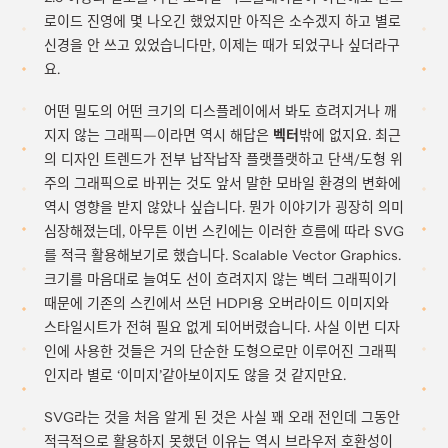
로이드 진영에 몇 나오긴 했었지만 아직은 소수겠지 하고 별로
신경을 안 쓰고 있었습니다만, 이제는 때가 되었구나 싶더라구
요.
어떤 밀도의 어떤 크기의 디스플레이에서 봐도 흐려지거나 깨
지지 않는 그래픽—이라면 역시 해답은
벡터
밖에 없지요. 최근
의 디자인 트렌드가 전부 납작납작 플랫플랫하고 단색/도형 위
주의 그래픽으로 바뀌는 것도 앞서 말한 모바일 환경의 변화에
역시 영향을 받지 않았나 싶습니다. 뭔가 이야기가 굉장히 의미
심장해졌는데, 아무튼 이번 스킨에는 이러한 흐름에 따라 SVG
를 적극 활용해보기로 했습니다. Scalable Vector Graphics.
크기를 마음대로 늘여도 선이 흐려지지 않는 벡터 그래픽이기
때문에 기존의 스킨에서 쓰던 HDPI용 오버라이드 이미지와
스타일시트가 전혀 필요 없게 되어버렸습니다. 사실 이번 디자
인에 사용한 것들은 거의 단순한 도형으로만 이루어진 그래픽
인지라 별로 ‘이미지’같아보이지도 않을 것 같지만요.
SVG라는 것을 처음 알게 된 것은 사실 꽤 오래 전인데 그동안
적극적으로 활용하지 못했던 이유는 역시 브라우저 호환성이