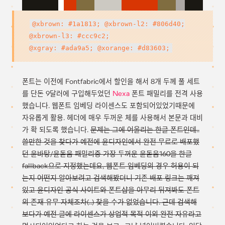
@xbrown: #1a1813; @xbrown-l2: #806d40;
@xbrown-l3: #ccc9c2;
@xgray: #ada9a5; @xorange: #d83603;
폰트는 이전에 Fontfabric에서 할인을 해서 8개 두께 풀 세트
를 단돈 9달러에 구입해두었던
Nexa
폰트 패밀리를 전격 사용
했습니다. 웹폰트 임베딩 라이센스도 포함되어있었기때문에
자유롭게 활용. 헤더에 매우 두꺼운 체를 사용해서 본문과 대비
가 확 되도록 했습니다.
문제는 그에 어울리는 한글 폰트인데..
쓸만한 것을 찾다가 예전에 윤디자인에서 완전 무료로 배포했
던 윤바탕/윤돋움 패밀리중 가장 두꺼운 윤돋움160을 한글
fallback으로 지정했는데요, 웹폰트 임베딩의 경우 허용이 되
는지 어떤지 알아보려고 검색해봤더니 기존 배포 링크는 깨져
있고 윤디자인 공식 사이트와 폰트샵을 아무리 뒤져봐도 폰트
의 존재 유무 자체조차(..) 찾을 수가 없었습니다. 근데 검색해
보다가 예전 글에 라이센스가 상업적 목적 이외 완전 자유라고