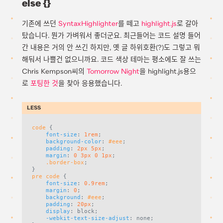
else {}
기존에 쓰던
SyntaxHighlighter
를 떼고
highlight.js
로 갈아
탔습니다. 뭔가 가벼워서 좋더군요. 최근들어는 코드 설명 들어
간 내용은 거의 안 쓰긴 하지만, 옛 글 하위호환(?)도 그렇고 뭐
해둬서 나쁠건 없으니까요. 코드 색상 테마는 평소에도 잘 쓰는
Chris Kempson씨의
Tomorrow Night
을 highlight.js용으
로
포팅한 것
을 찾아 응용했습니다.
code
 { 

font-size
: 
1rem
; 

background-color
: 
#eee
; 

padding
: 
2px
5px
; 

margin
: 
0
3px
0
1px
; 

.border-box
;

pre
code
 { 

font-size
: 
0.9rem
; 

margin
: 
0
;

background
: 
#eee
;

padding
: 
20px
;

display
: block;

-webkit-text-size-adjust
: none;
