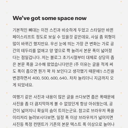
We’ve got some space now
기본적인 뼈대는 이전 스킨과 비슷하게 두었고 스타일만 바뀐
페이스리프트 정도로 보실 수 있을것 같은데요, 사실 좀 외형이
많이 바뀌긴 했지만요. 우선 눈에 띄는 가장 큰 변화는 가로 공
간의 테두리를 없애고 양 옆으로 쫙 늘려서 본문 폭이 넓어졌
다는 점일겁니다. 저는 블로그 초기시절부터 대체로 상당히 좁
은 본문 폭을 고수해 왔었습니다만은 (주 이유는 글을 적게 써
도 폭이 좁으면 뭔가 꽉 차 보인다고 생각했기 때문에!) 스킨을
변경하면서 400, 500, 600, 640.. 차차 늘리더니 지금까지 오
게 되었네요.
여행기 같은 사진과 내용이 많은 글을 쓰다보면 좁은 폭때문에
사진을 좀 더 큼지막하게 볼 수 없었던게 항상 아쉬웠는데, 공
간이 넓어지니 확실히 숨이 트이는군요. 참고로 브라우저 폭을
이리저리 늘려보시다보면, 일정 폭 이상 브라우저가 넓어지면
사진등 특정 컨텐트가 기존의 본문 텍스트 폭 이상으로 늘어나