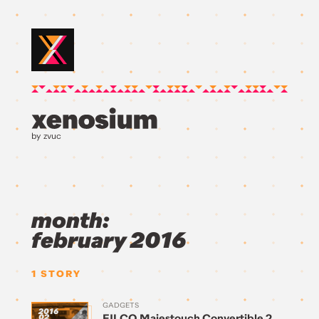
by zvuc
month:
february 2016
1
STORY
GADGETS
2016
FILCO Majestouch Convertible 2
02