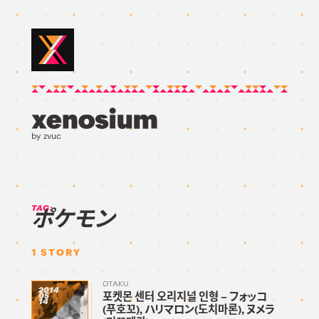
by zvuc
TAG:
ポケモン
1
STORY
OTAKU
2014
포켓몬 센터 오리지널 인형 – フォッコ
05
14
(푸호꼬), ハリマロン(도치마론), ヌメラ