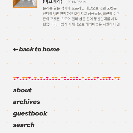
(미끄메라)
2014/05/14
본래는 일본 각지에 오프라인 매장으로 있던 포켓몬
센터에서만 판매하던 오리지널 상품들을, 최근에 아마
존의 포켓몬 스토어 셀러 샵을 열어 통신판매를 시작
했습니다. 아쉽게 자체적으로 해외배송은 지원하지 않
는지라 인형들 상품 이미지들 보며 침만 흘리던 와중
타이밍 좋게 지인분이 아마존 구매대행을 하신다는 김
에 부탁드려서 […]
back to home
about
archives
guestbook
search