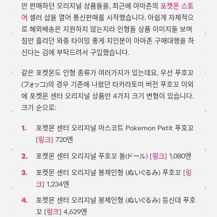
만 판매하던 오리지널 상품들을, 최근에 아마존의
포켓몬 스토
어
셀러 샵을 열어 통신판매를 시작했습니다. 아쉽게 자체적으
로 해외배송은 지원하지 않는지라 인형들 상품 이미지들 보며
침만 흘리던 와중 타이밍 좋게 지인분이 아마존 구매대행을 하
신다는 김에 부탁드려서 구입했습니다.
같은 포켓몬도 인형 종류가 여러가지가 있는데요, 우선 푸호꼬
(フォッコ)의 경우 기존에 나왔던 타카라토미 버전 푸호꼬 이외
에 포켓몬 센터 오리지널 상품만 4가지 크기 변형이 있습니다.
크기 순으로:
포켓몬 센터 오리지널 마스코트 Pokemon Petit 푸호꼬
[
링크
] 720엔
포켓몬 센터 오리지널 푸호꼬 돌(ドール) [
링크
] 1,080엔
포켓몬 센터 오리지널 봉제인형 (ぬいぐるみ) 푸호꼬 [
링
크
] 1,234엔
포켓몬 센터 오리지널 봉제인형 (ぬいぐるみ) 등신대 푸호
꼬 [
링크
] 4,629엔