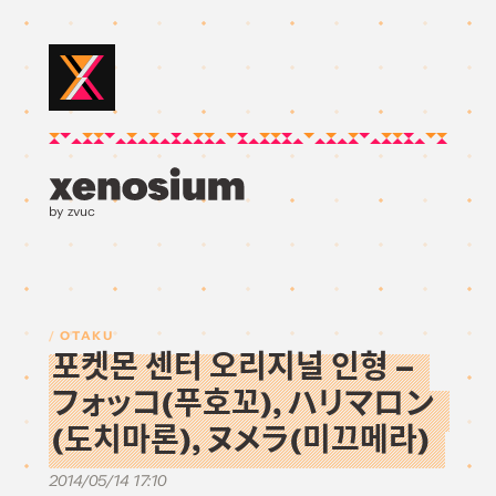
by zvuc
OTAKU
포켓몬 센터 오리지널 인형 –
フォッコ(푸호꼬), ハリマロン
(도치마론), ヌメラ(미끄메라)
2014/05/14 17:10