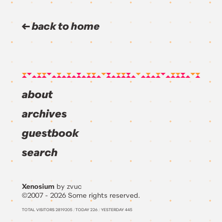
레이인만큼 전권구입 특전을 모아보고자 아마존 할인
도 못받고 풀 가격을 내야만 하는 지갑에 구멍날 운
명… 크흑; 하지만 기쁩니다. 마음은 뿅뿅! […]
back to home
about
archives
guestbook
search
Xenosium
by zvuc
©2007 - 2026 Some rights reserved.
TOTAL VISITORS
2819205
/
TODAY
226
/
YESTERDAY
445