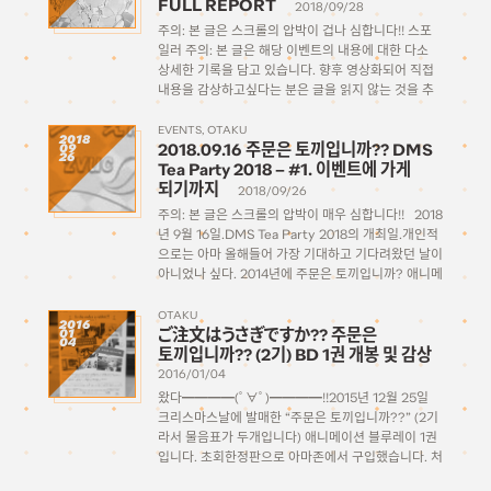
FULL REPORT
2018/09/28
주의: 본 글은 스크롤의 압박이 겁나 심합니다!! 스포
일러 주의: 본 글은 해당 이벤트의 내용에 대한 다소
상세한 기록을 담고 있습니다. 향후 영상화되어 직접
내용을 감상하고싶다는 분은 글을 읽지 않는 것을 추
천드립니다. (이전 글에서 계속됨) ご注文はうさぎ
ですか？？DMS Tea Party 2018본 공연 […]
EVENTS
OTAKU
2018
2018.09.16 주문은 토끼입니까?? DMS
09
26
Tea Party 2018 – #1. 이벤트에 가게
되기까지
2018/09/26
주의: 본 글은 스크롤의 압박이 매우 심합니다!! 2018
년 9월 16일.DMS Tea Party 2018의 개최일.개인적
으로는 아마 올해들어 가장 기대하고 기다려왔던 날이
아니었나 싶다. 2014년에 주문은 토끼입니까? 애니메
이션 1기의 방영에 이어, 메인 캐스트 성우들이 출연해
토크나 이런저런 코너들, 미니라이브를 하는 내용으로
OTAKU
2016
ご注文はうさぎですか?? 주문은
01
[…]
04
토끼입니까?? (2기) BD 1권 개봉 및 감상
2016/01/04
왔다━━━━(ﾟ∀ﾟ)━━━━!!2015년 12월 25일
크리스마스날에 발매한 “주문은 토끼입니까??” (2기
라서 물음표가 두개입니다) 애니메이션 블루레이 1권
입니다. 초회한정판으로 아마존에서 구입했습니다. 처
음으로 신품으로 모아보기로 결심한 애니메이션 블루