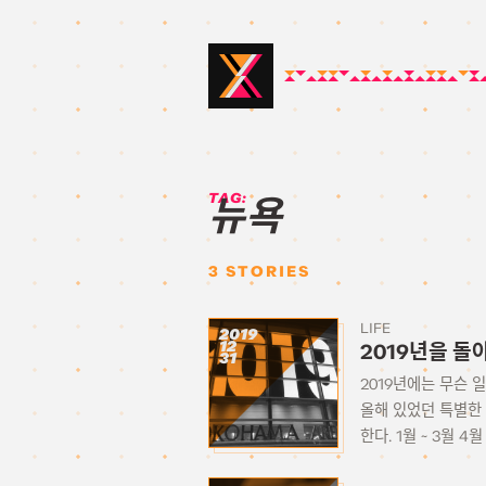
TAG:
뉴욕
3
STORIES
LIFE
2019
12
2019년을 돌아
31
2019년에는 무슨 
올해 있었던 특별한
한다. 1월 ~ 3월 4월 