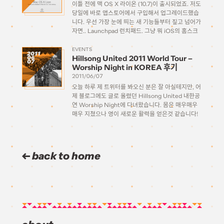
이틀 전에 맥 OS X 라이온 (10.7)이 출시되었죠. 저도
당일에 바로 앱스토어에서 구입해서 업그레이드했습
니다. 우선 가장 눈에 띄는 새 기능들부터 짚고 넘어가
자면.. Launchpad 런치패드. 그냥 뭐 iOS의 홈스크
린을 맥에다가 가져다놓은것 같습니다. 풀스크린으로
더 많은 어플을 한꺼번에 볼 수 있다는 거 […]
EVENTS
2011
Hillsong United 2011 World Tour –
06
07
Worship Night in KOREA 후기
2011/06/07
오늘 하루 제 트위터를 봐오신 분은 잘 아실테지만, 어
제 블로그에도 글로 올렸던 Hillsong United 내한공
연 Worship Night에 다녀왔습니다. 몸은 매우매우
매우 지쳤으나 영이 새로운 활력을 얻은것 같습니다!
Hillsong United에 대한 개인적인 생각.. 그리고 이
번을 통해 느낀 점들 힐송 유나이티드… 사실상 처음
[…]
back to home