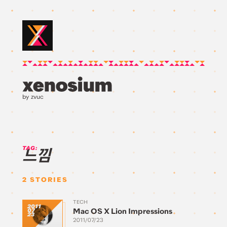
by zvuc
TAG:
느낌
2
STORIES
TECH
2011
Mac OS X Lion Impressions
07
23
2011/07/23