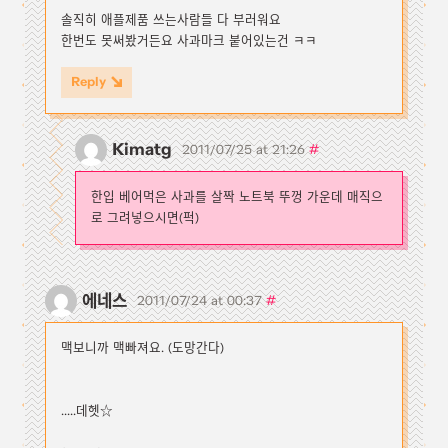
솔직히 애플제품 쓰는사람들 다 부러워요
한번도 못써봤거든요 사과마크 붙어있는건 ㅋㅋ
Reply
Kimatg
#
2011/07/25 at 21:26
한입 베어먹은 사과를 살짝 노트북 뚜껑 가운데 매직으
로 그려넣으시면(퍽)
에네스
#
2011/07/24 at 00:37
맥보니까 맥빠져요. (도망간다)
.....데헷☆