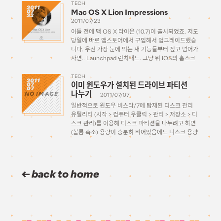
온 극장판을 봤는데, 너무 감격한 나머지 그대로 아마
TECH
2011
Mac OS X Lion Impressions
07
존에 […]
23
2011/07/23
이틀 전에 맥 OS X 라이온 (10.7)이 출시되었죠. 저도
당일에 바로 앱스토어에서 구입해서 업그레이드했습
니다. 우선 가장 눈에 띄는 새 기능들부터 짚고 넘어가
자면.. Launchpad 런치패드. 그냥 뭐 iOS의 홈스크
린을 맥에다가 가져다놓은것 같습니다. 풀스크린으로
더 많은 어플을 한꺼번에 볼 수 있다는 거 […]
TECH
2011
이미 윈도우가 설치된 드라이브 파티션
07
07
나누기
NO IMAGE
2011/07/07
일반적으로 윈도우 비스타/7에 탑재된 디스크 관리
유틸리티 (시작 > 컴퓨터 우클릭 > 관리 > 저장소 > 디
스크 관리)를 이용해 디스크 파티션을 나누려고 하면
(볼륨 축소) 용량이 충분히 비어있음에도 디스크 용량
의 반 이상 축소시키지 못하는 문제가 있다. (500GB
의 경우 최대 280GB정도라던가) […]
back to home