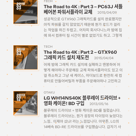
예 부팅이 안 되길래 뚜껑을 열어서 […]
TECH
2015
The Road to 4K : Part 3 – PC63J 셔틀
04
09
베어본 파워서플라이 교체
2015/04/09
성공적으로 GTX960 그래픽카드를 설치 완료했지만
아직 파워를 갈지 않았었기 때문에 뭔가 로드가 걸리
는 작업을 하긴 두렵고.. 어차피 회사다니느라 밤에 집
에 와서 컴퓨터 킬 시간이 별로 없었기도 하고. 그렇게
주말과 월요일, 화요일이 지나고 수요일이 되어 드디
어 지난주에 주문 넣었던 파워서플라이가 택배로 […]
TECH
2015
The Road to 4K : Part 2 – GTX960
04
04
그래픽 카드 설치 재도전
2015/04/04
어제 밤에 그래픽 카드 설치에 실패하고 멘붕하여 어
떻게 해야하나 주문해둔 교체 파워서플라이도 있고 이
걸 취소하고 그냥 새 케이스, 마더보드로 완전히 새 컴
퓨터로 만들어버릴까 부품을 주문해야하나 고민하고
견적을 짜보다가 새벽 4시까지 안절부절 하다가 잠들
었습니다. 아침에 일어나서도 열심히 고민하고 견적을
OTAKU
2013
LG WH14NS40K 블루레이 드라이브 +
05
짜보다가, 아무래도 […]
16
영화 케이온! BD 구입
2013/05/16
블루레이 드라이브 + 영화 케이온 BD를 질렀습니다.
블루레이 드라이브는, 뭔가 굉장히 타이밍이 늦었다는
느낌.. 이제야 샀냐! 라는 느낌입니다. 아무튼, LG의
14배속 BD-RE 드라이브를 구입했습니다. 갑자기 사
게 된 계기는, 지난주에야 비로소 미루고 미루던 케이