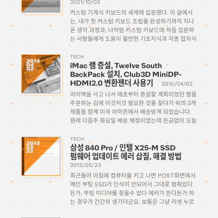
2021/10/03
커스텀 기계식 키보드의 세계에 입문했다. 이 글에서
는, 내가 첫 커스텀 키보드 조립을 완성하기까지 지나
온 생각 과정과, 나처럼 커스텀 키보드에 처음 입문하
는 사람들에게 도움이 될만한 기초지식과 각종 잡지식
에 대한 설명을 섞어 이야기해보려고 한다. “더 좋은
키보드”를 찾아서… 컴퓨터와 뗄래야 뗄 수 […]
TECH
2016
iMac 램 증설, Twelve South
04
02
BackPack 설치, Club3D MiniDP-
HDMI2.0 변환젠더 사용기
2016/04/02
아이맥을 사고 나서 애초부터 증설할 계획이었던 램을
주문하는 김에 이것저것 필요한 것을 찾다가 위의 3개
제품을 함께 미국 아마존에서 배송받게 되었습니다.
원래 다음주 화요일 배송 예정이었는데 뜬금없이 오늘
오전에 받았네요. 지금 시점에서도 여전히 아마존 사
이트상에서는 미국내 배송인 것으로 표시된 상태서
TECH
2015
삼성 840 Pro / 인텔 X25-M SSD
05
[…]
23
펌웨어 업데이트 에러 삽질, 해결 방법
2015/05/23
최근들어 아침에 컴퓨터를 키고 나면 POST화면에서
메인 부팅 SSD가 인식이 안되어서 그대로 멈춰있다
든가, 부팅 미디어를 찾을수 없다 에러가 뜬다든가 하
는 경우가 간간히 생기더군요. 보통은 그냥 리셋 누르
거나 껐다 키면 제대로 되는데, 오늘은 그렇게 해도 아