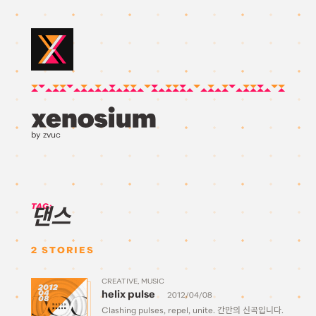
by zvuc
TAG:
댄스
2
STORIES
CREATIVE
MUSIC
2012
helix pulse
04
2012/04/08
08
Clashing pulses, repel, unite. 간만의 신곡입니다.