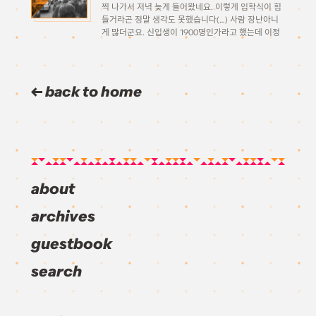
찍 나가서 저녁 늦게 들어왔네요. 이렇게 입학식이 힘
들거라곤 정말 생각도 못했습니다(…) 사람 장난아니
게 많더군요. 신입생이 1900명인가라고 했는데 이정
도면, 한해 3000명씩 들어간다는 연대는 대체 얼마나
더 많을지 상상이 갑니다 ㅎㄷㄷ 음… 곰곰히 생각해보
니 제대로 된 […]
back to home
about
archives
guestbook
search