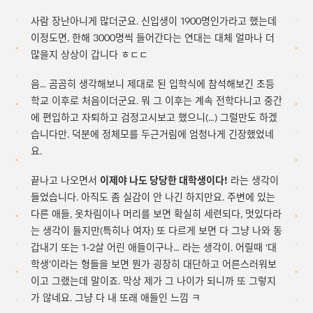
사람 장난아니게 많더군요. 신입생이 1900명인가라고 했는데
이정도면, 한해 3000명씩 들어간다는 연대는 대체 얼마나 더
많을지 상상이 갑니다 ㅎㄷㄷ
음… 곰곰히 생각해보니 제대로 된 입학식에 참석해보긴 초등
학교 이후로 처음이더군요. 뭐 그 이후는 계속 전학다니고 중간
에 편입하고 자퇴하고 검정고시보고 했으니(…) 그럴만도 하겠
습니다만. 덕분에 정체모를 두근거림에 엄청나게 긴장했었네
요.
끝나고 나오면서
이제야 나도 당당한 대학생이다!
라는 생각이
들었습니다. 아직도 좀 실감이 안 나긴 하지만요. 주변에 있는
다른 애들, 옷차림이나 머리를 보면 확실히 세련되다, 멋있다라
는 생각이 들지만(특히나 여자) 또 다르게 보면 다 그냥 나와 동
갑내기 또는 1-2살 어린 애들이구나… 라는 생각이. 어릴때 ‘대
학생’이라는 형들을 보면 뭔가 굉장히 대단하고 어른스러워보
이고 그랬는데 말이죠. 막상 제가 그 나이가 되니까 또 그렇지
가 않네요. 그냥 다 내 또래 애들인 느낌 ㅋ