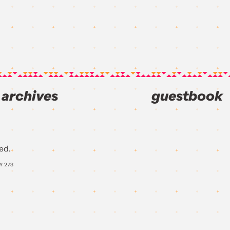
archives
guestbook
ed.
AY
273