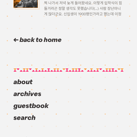
찍 나가서 저녁 늦게 들어왔네요. 이렇게 입학식이 힘
들거라곤 정말 생각도 못했습니다(…) 사람 장난아니
게 많더군요. 신입생이 1900명인가라고 했는데 이정
도면, 한해 3000명씩 들어간다는 연대는 대체 얼마나
더 많을지 상상이 갑니다 ㅎㄷㄷ 음… 곰곰히 생각해보
니 제대로 된 […]
back to home
about
archives
guestbook
search