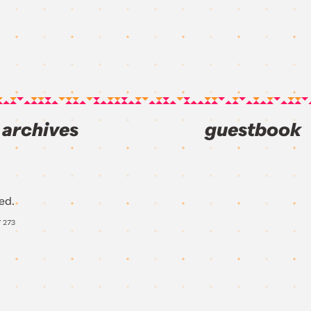
archives
guestbook
ed.
Y
273