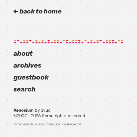
back to home
about
archives
guestbook
search
Xenosium
by zvuc
©2007 - 2026 Some rights reserved.
TOTAL VISITORS
2818743
/
TODAY
209
/
YESTERDAY
273