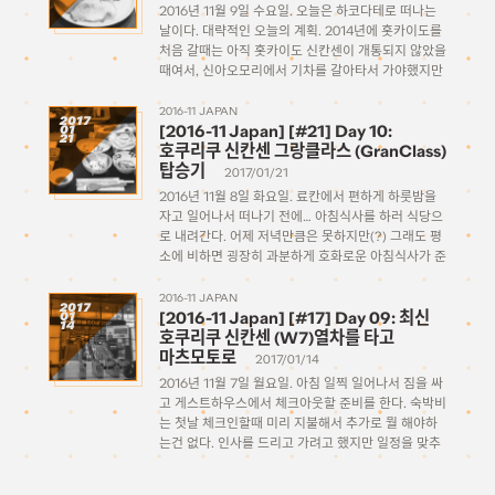
2016년 11월 9일 수요일. 오늘은 하코다테로 떠나는
날이다. 대략적인 오늘의 계획. 2014년에 홋카이도를
처음 갈때는 아직 홋카이도 신칸센이 개통되지 않았을
때여서, 신아오모리에서 기차를 갈아타서 가야했지만
2015년 개통 이후로 이제 신칸센을 타고 하코다테까
지 바로 갈 수 있게 되었다! 시간도 굉장히 단축되었지
2016-11 JAPAN
2017
[2016-11 Japan] [#21] Day 10:
01
만 […]
21
호쿠리쿠 신칸센 그랑클라스 (GranClass)
탑승기
2017/01/21
2016년 11월 8일 화요일. 료칸에서 편하게 하룻밤을
자고 일어나서 떠나기 전에… 아침식사를 하러 식당으
로 내려간다. 어제 저녁만큼은 못하지만(?) 그래도 평
소에 비하면 굉장히 과분하게 호화로운 아침식사가 준
비되어있다 어제는 나름 료칸 느낌을 만끽해본다고 객
실에 있던 유카타를 입고 내려갔었는데 오늘은 그냥
2016-11 JAPAN
2017
[2016-11 Japan] [#17] Day 09: 최신
01
편한 츄리닝 […]
14
호쿠리쿠 신칸센 (W7)열차를 타고
마츠모토로
2017/01/14
2016년 11월 7일 월요일. 아침 일찍 일어나서 짐을 싸
고 게스트하우스에서 체크아웃할 준비를 한다. 숙박비
는 첫날 체크인할때 미리 지불해서 추가로 뭘 해야하
는건 없다. 인사를 드리고 가려고 했지만 일정을 맞추
기 위해 오전 8시에 나와야했던고로 기다릴 수가 없어
서 아쉽게나마 방명록에 메시지를 남기고 나왔다. […]