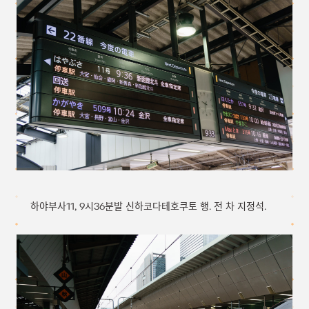
하야부사11, 9시36분발 신하코다테호쿠토 행. 전 차 지정석.