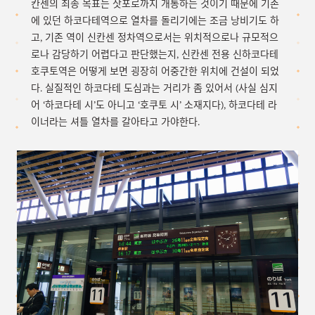
칸센의 최종 목표는 삿포로까지 개통하는 것이기 때문에 기존
에 있던 하코다테역으로 열차를 돌리기에는 조금 낭비기도 하
고, 기존 역이 신칸센 정차역으로서는 위치적으로나 규모적으
로나 감당하기 어렵다고 판단했는지, 신칸센 전용 신하코다테
호쿠토역은 어떻게 보면 굉장히 어중간한 위치에 건설이 되었
다. 실질적인 하코다테 도심과는 거리가 좀 있어서 (사실 심지
어 ‘하코다테 시’도 아니고 ‘호쿠토 시’ 소재지다), 하코다테 라
이너라는 셔틀 열차를 갈아타고 가야한다.