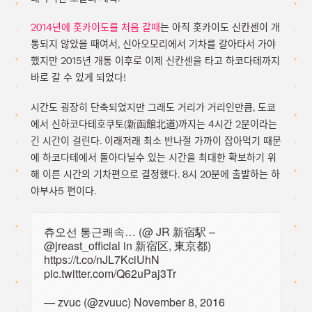
2014년에 홋카이도를 처음 갈때
는 아직 홋카이도 신칸센이 개
통되지 않았을 때여서, 신아오모리에서 기차를 갈아타서 가야
했지만 2015년 개통 이후로 이제 신칸센을 타고 하코다테까지
바로 갈 수 있게 되었다!
시간도 굉장히 단축되었지만 그래도 거리가 거리인만큼, 도쿄
에서 신하코다테호쿠토(新函館北道)까지는 4시간 2분이라는
긴 시간이 걸린다. 이래저래 최소 반나절 가까이 잡아먹기 때문
에 하코다테에서 돌아다닐수 있는 시간을 최대한 확보하기 위
해 이른 시간의 기차편으로 결정했다. 8시 20분에 출발하는 하
야부사5 편이다.
츄오선 통근쾌속… (@ JR 新宿駅 –
@jreast_official
in 新宿区, 東京都)
https://t.co/nJL7KciUhN
pic.twitter.com/Q62uPaj3Tr
— zvuc (@zvuuc)
November 8, 2016