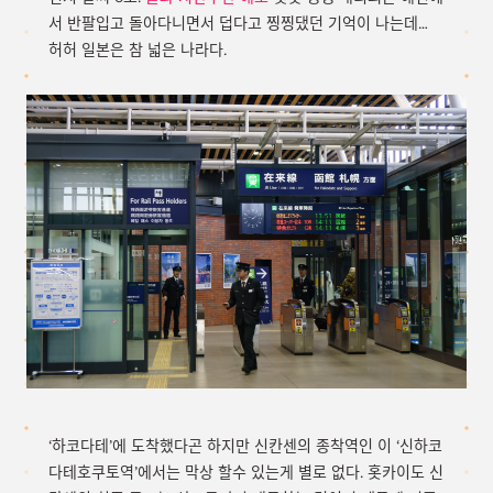
서 반팔입고 돌아다니면서 덥다고 찡찡댔던 기억이 나는데…
허허 일본은 참 넓은 나라다.
‘하코다테’에 도착했다곤 하지만 신칸센의 종착역인 이 ‘신하코
다테호쿠토역’에서는 막상 할수 있는게 별로 없다. 홋카이도 신