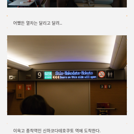
어쨌든 열차는 달리고 달려…
이윽고 종착역인 신하코다테호쿠토 역에 도착한다.