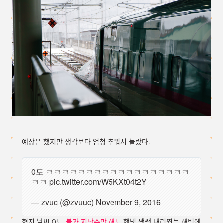
예상은 했지만 생각보다 엄청 추워서 놀랐다.
0도 ㅋㅋㅋㅋㅋㅋㅋㅋㅋㅋㅋㅋㅋㅋㅋㅋㅋㅋ
ㅋㅋ
pic.twitter.com/W5KXt04t2Y
— zvuc (@zvuuc)
November 9, 2016
현지 날씨 0도.
불과 지난주만 해도
햇빛 쨍쨍 내리쬐는 해변에