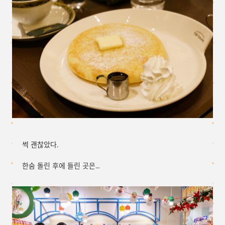
썩 괜찮았다.
한숨 돌린 후에 들린 곳은…