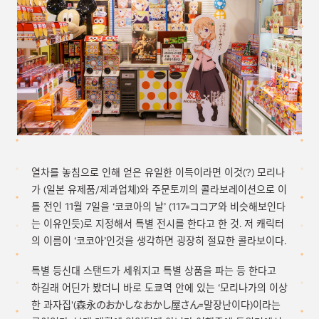
열차를 놓침으로 인해 얻은 유일한 이득이라면 이것(?) 모리나
가 (일본 유제품/제과업체)와 주문토끼의 콜라보레이션으로 이
틀 전인 11월 7일을 ‘코코아의 날’ (117=ココア와 비슷해보인다
는 이유인듯)로 지정해서 특별 전시를 한다고 한 것. 저 캐릭터
의 이름이 ‘코코아’인것을 생각하면 굉장히 절묘한 콜라보이다.
특별 등신대 스탠드가 세워지고 특별 상품을 파는 등 한다고
하길래 어딘가 봤더니 바로 도쿄역 안에 있는 ‘모리나가의 이상
한 과자집'(森永のおかしなおかし屋さん=말장난이다)이라는