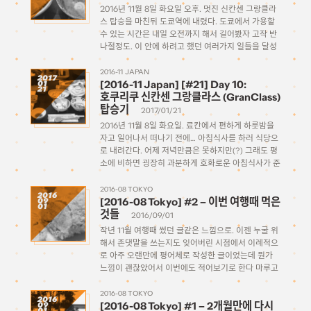
2016년 11월 8일 화요일 오후. 멋진 신칸센 그랑클라
스 탑승을 마친뒤 도쿄역에 내렸다. 도쿄에서 가용할
수 있는 시간은 내일 오전까지 해서 길어봤자 고작 반
나절정도. 이 안에 하려고 했던 여러가지 일들을 달성
(?)해내야 되는데, 약간 빡세다. 일단 숙소가 있는 신
주쿠로 이동해서, 가방을 드랍하기로 한다. […]
2016-11 JAPAN
2017
[2016-11 Japan] [#21] Day 10:
01
21
호쿠리쿠 신칸센 그랑클라스 (GranClass)
탑승기
2017/01/21
2016년 11월 8일 화요일. 료칸에서 편하게 하룻밤을
자고 일어나서 떠나기 전에… 아침식사를 하러 식당으
로 내려간다. 어제 저녁만큼은 못하지만(?) 그래도 평
소에 비하면 굉장히 과분하게 호화로운 아침식사가 준
비되어있다 어제는 나름 료칸 느낌을 만끽해본다고 객
실에 있던 유카타를 입고 내려갔었는데 오늘은 그냥
2016-08 TOKYO
2016
[2016-08 Tokyo] #2 – 이번 여행때 먹은
09
편한 츄리닝 […]
01
것들
2016/09/01
작년 11월 여행때 썼던 글같은 느낌으로. 이젠 누굴 위
해서 존댓말을 쓰는지도 잊어버린 시점에서 이례적으
로 아주 오랜만에 평어체로 작성한 글이었는데 뭔가
느낌이 괜찮았어서 이번에도 적어보기로 한다 마루고
(丸五) 8/25(목) 저녁. 아키하바라작성시점 타베로그
평점 ★3.97 [링크] 예전에 오사카에서 먹었던 느낌의
2016-08 TOKYO
2016
[2016-08 Tokyo] #1 – 2개월만에 다시
09
고급 돈카츠가 땡겨서 […]
01