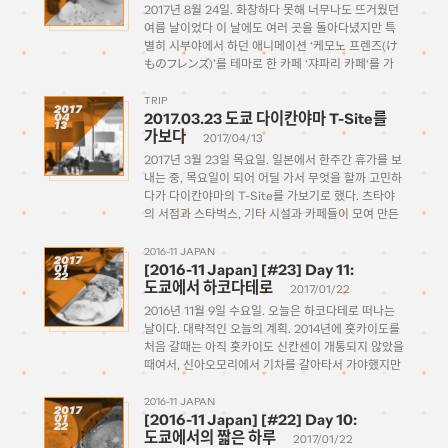
2017년 8월 24일. 화창하다 못해 너무나도 뜨거웠던
여름 날이었다 이 날에도 여러 곳을 돌아다녔지만 특
별히 시부야에서 하던 애니메이션 ‘케모노 프렌즈(け
ものフレンズ)’를 테마로 한 카페 ‘쟈파리 카페‘를 가
보기로 하였다. 2017년 4월 29일부터 아직까지 공표
된 폐점 날짜 없이 2018년 봄까지 꽤 긴 기간 […]
TRIP
2017
2017.03.23 도쿄 다이칸야마 T-Site를
04
13
가보다
2017/04/13
2017년 3월 23일 목요일. 일본에서 한주간 휴가를 보
내는 중, 목요일이 되어 어딜 가서 무엇을 할까 고민하
다가 다이칸야마의 T-Site를 가보기로 했다. 츠타야
의 서점과 스타벅스, 기타 시설과 카페들이 모여 만든
문화공간으로, 특유의 분위기와 건물 디자인으로 유명
해서 주변에 갔다온 사람들에게 이야기를 들은바가 있
2016-11 JAPAN
2017
[2016-11 Japan] [#23] Day 11:
01
다. […]
22
도쿄에서 하코다테로
2017/01/22
2016년 11월 9일 수요일. 오늘은 하코다테로 떠나는
날이다. 대략적인 오늘의 계획. 2014년에 홋카이도를
처음 갈때는 아직 홋카이도 신칸센이 개통되지 않았을
때여서, 신아오모리에서 기차를 갈아타서 가야했지만
2015년 개통 이후로 이제 신칸센을 타고 하코다테까
지 바로 갈 수 있게 되었다! 시간도 굉장히 단축되었지
2016-11 JAPAN
2017
[2016-11 Japan] [#22] Day 10:
01
만 […]
22
도쿄에서의 짧은 하루
2017/01/22