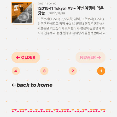
처
2015-11 TOKYO
2015
[2015-11 Tokyo] #3 – 이번 여행때 먹은
11
(https://cafe.animate.co.jp/collabo_cafe/1748/?
29
것들
place=61) 2달씩이나 길게 했기 때문에 기간 종료되기
2015/11/29
전에 저도 한번 […]
오우로지(王ろじ) 11/22(일) 저녁. 오우로지(王ろじ).
신주쿠 타베로그 평점 ★3.52 [링크] 괜찮은 돈카츠/
카츠돈을 먹고싶어서 찾아봤다가 평점이 높으면서 위
치가 신주쿠라 중간 일정에 끼워넣기 좋을것같아서 리
스트에 넣어두었던 곳이다. 일요일 낮에 디지몬을 보
고 나서 저녁에 코코사케 보기 전에 그 사이 타이밍에
먹을까 하고 식당을 가봤는데, […]
OLDER
NEWER
4
3
2
1
back to home