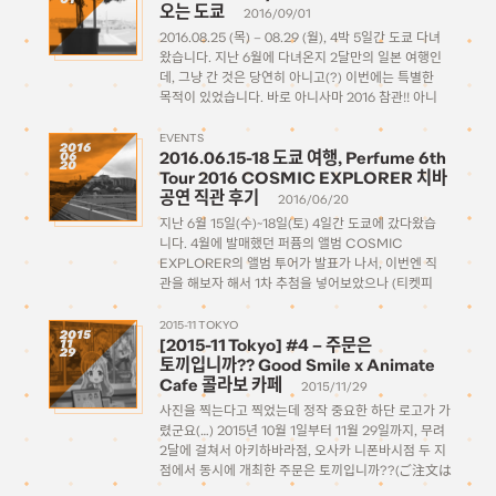
오는 도쿄
2016/09/01
2016.08.25 (목) – 08.29 (월), 4박 5일간 도쿄 다녀
왔습니다. 지난 6월에 다녀온지 2달만의 일본 여행인
데, 그냥 간 것은 당연히 아니고(?) 이번에는 특별한
목적이 있었습니다. 바로 아니사마 2016 참관!! 아니
사마에 대한 소개는 별도의 글에서 다루도록 하구요.
이번 여행기는 이전의 여행기만큼 세세하게 […]
EVENTS
2016
2016.06.15-18 도쿄 여행, Perfume 6th
06
20
Tour 2016 COSMIC EXPLORER 치바
공연 직관 후기
2016/06/20
지난 6월 15일(수)~18일(토) 4일간 도쿄에 갔다왔습
니다. 4월에 발매했던 퍼퓸의 앨범 COSMIC
EXPLORER의 앨범 투어가 발표가 나서, 이번엔 직
관을 해보자 해서 1차 추첨을 넣어보았으나 (티켓피
아) 떨어져서 포기를 하고 있던 차에, 조금 지나서 로
손에서 별도의 선행추첨 안내 메일이 와서 잽싸게 희
2015-11 TOKYO
2015
[2015-11 Tokyo] #4 – 주문은
11
망하는 공연 […]
29
토끼입니까?? Good Smile x Animate
Cafe 콜라보 카페
2015/11/29
사진을 찍는다고 찍었는데 정작 중요한 하단 로고가 가
렸군요(…) 2015년 10월 1일부터 11월 29일까지, 무려
2달에 걸쳐서 아키하바라점, 오사카 니폰바시점 두 지
점에서 동시에 개최한 주문은 토끼입니까??(ご注文は
うさぎですか？？) 작품의 콜라보 카페입니다. 공홈 출