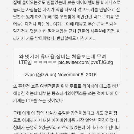
집에 들어오는것도 힘들었는데 보통 에어비엔비를 비지니스로
돌리는 사람들은 자기가 직접 나오지 않고도 키를 반납하고 전
달할수 있게 하기 위해 1층 우편함게 비번걸린 락으로 키를 넣
어놓는다거나 하는데… 여기는 아예 대놓고 무슨 근처 업체에
맡긴건지 몇분 거리 떨어져있는 근처 건물의 사무실에 직접 올
라가서 키를 받아야했다. 반납할때도 마찬가지…
와 넷기어 휴대용 장비는 처음보는데 무려
LTE임 ㅋㅋㅋㅋㅋ
pic.twitter.com/jpvsTJG0fg
— zvuc (@zvuuc)
November 8, 2016
또 흔한건 보통 여행객들을 위해 무료로 와이파이 에그를 비치
해놓긴 하는데 대부분
똥스레기
와이맥스를 쓰는 것에 비해 이
기계는 LTE를 쓰는 것이었다
근데 이게 이 집의 사실상 유일한 장점이었다고 봐도 맞을 정
도로 이제까지 다녀본 에어비엔비중 가장 열악한 환경이었다.
침대가 분명히 3명분이라고 적혀있었는데 하나가 소파 컨버터