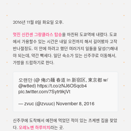
2016년 11월 8일 화요일 오후.
멋진 신칸센 그랑클라스 탑승
을 마친뒤 도쿄역에 내렸다. 도쿄
에서 가용할수 있는 시간은 내일 오전까지 해서 길어봤자 고작
반나절정도. 이 안에 하려고 했던 여러가지 일들을 달성(?)해내
야 되는데, 약간 빡세다. 일단 숙소가 있는 신주쿠로 이동해서,
가방을 드랍하기로 한다.
오랜만 (@ 俺の麺 春道 in 新宿区, 東京都 w/
@w8ed
)
https://t.co/zNJ6OSqcb4
pic.twitter.com/7Sytr9kjVt
— zvuc (@zvuuc)
November 8, 2016
신주쿠에 도착해서 예전에 먹었던 적이 있는 츠케멘 집을 찾았
다.
오레노멘 하루미치
라는 곳.