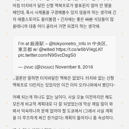
마침 터치바가 달린 신형 맥북프로가 발표된지 얼마 안 됐을
때인데, 혹시 시제품을 구경해볼수 있지 않을까 하는 생각에 긴
자 애플스토어도 들러볼겸 + 긴자에는 좋은
비싼
식당들이 많
을테니까 대충 어디 골라서 가면 되겠지 하는 생각에.
I’m at 銀座駅 –
@tokyometro_info
in 中央区,
東京都 w/
@w8ed
https://t.co/w5bVI4gLKf
pic.twitter.com/N9SvcDsgS0
— zvuc (@zvuuc)
November 8, 2016
…결론만 말하면 터치바달린 맥북은 없었다. 터치바 없는 신형
맥북프로 13인치는 있었지만 이건 이미 오키나와에서 봤단다~
어째 되는게 하나도 없는 날이다. 사실 오늘 이전까지만 해도
모든게 비교적 계획대로 다 잘 되었었는데 막상 제일 많이 와
봐서 익숙하니까 문제 없어야 할 도쿄에서 (그래서 사실 계획
을 더 루즈하게 짜긴 한거같다) 계획이 틀어지니 좀 속상하다.