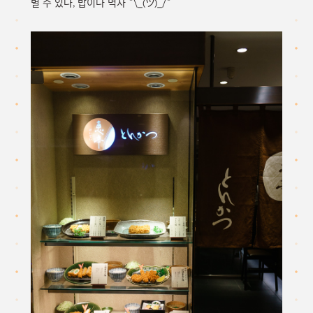
별 수 있나, 밥이나 먹자 ¯\_(ツ)_/¯