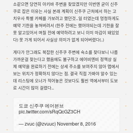
소같으면 당연히 아키바 주변을 찾았겠지만 이번엔 굳이 신주
쿠로 잡은 이유는 사실 본래 계획이 신주쿠 근처에서 하는 고
치우사 특별 카페를 가보려고 했던것…일 터였는데 멍청하게도
예약 기한을 놓쳐버려서 (한주 전에는 했어야되는데 기한을 잘
못 알고있어서 며칠 전에 예약하려고 보니 이미 마감이 돼있었
다) 못 가게 되어서 사실상 의미가 없게 되어버렸다(..)
게다가 안그래도 복잡한 신주쿠 주변에 숙소를 찾다보니 나름
가까운걸 찾는다고 했음에도 불구하고 에어비엔비 정책상 실
제 예약을 완료하기 전에는 상세 주소를 보여주지 않아 맵에서
보는 위치가 정확하지 않다는 점. 결국 직접 가봐야 알수 있는
데 리스팅에 오너가 적어놓은 것보다도 훨씬 역에서부터 도보
로 시간이 많이 걸렸다…
도쿄 신주쿠 에어븐브
pic.twitter.com/sRqQcGZ3CH
— zvuc (@zvuuc)
November 8, 2016