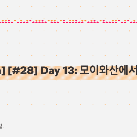
an] [#28] Day 13: 모이와
일.