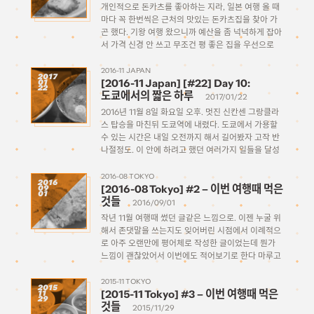
개인적으로 돈카츠를 좋아하는 지라, 일본 여행 올 때
마다 꼭 한번씩은 근처의 맛있는 돈카츠집을 찾아 가
곤 했다. 기왕 여행 왔으니까 예산을 좀 넉넉하게 잡아
서 가격 신경 안 쓰고 무조건 평 좋은 집을 우선으로
찾아가곤 했는데, 체인점이기도 한 케이테이라든가,
아키하바라의 마루고라든가. 이제까지는 […]
2016-11 JAPAN
2017
[2016-11 Japan] [#22] Day 10:
01
22
도쿄에서의 짧은 하루
2017/01/22
2016년 11월 8일 화요일 오후. 멋진 신칸센 그랑클라
스 탑승을 마친뒤 도쿄역에 내렸다. 도쿄에서 가용할
수 있는 시간은 내일 오전까지 해서 길어봤자 고작 반
나절정도. 이 안에 하려고 했던 여러가지 일들을 달성
(?)해내야 되는데, 약간 빡세다. 일단 숙소가 있는 신
주쿠로 이동해서, 가방을 드랍하기로 한다. […]
2016-08 TOKYO
2016
[2016-08 Tokyo] #2 – 이번 여행때 먹은
09
01
것들
2016/09/01
작년 11월 여행때 썼던 글같은 느낌으로. 이젠 누굴 위
해서 존댓말을 쓰는지도 잊어버린 시점에서 이례적으
로 아주 오랜만에 평어체로 작성한 글이었는데 뭔가
느낌이 괜찮았어서 이번에도 적어보기로 한다 마루고
(丸五) 8/25(목) 저녁. 아키하바라작성시점 타베로그
평점 ★3.97 [링크] 예전에 오사카에서 먹었던 느낌의
2015-11 TOKYO
2015
[2015-11 Tokyo] #3 – 이번 여행때 먹은
11
고급 돈카츠가 땡겨서 […]
29
것들
2015/11/29