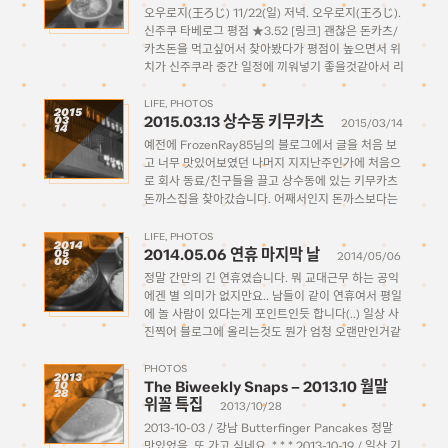
오우로지(王ろじ) 11/22(일) 저녁. 오우로지(王ろじ).
신주쿠 타베로그 평점 ★3.52 [링크] 괜찮은 돈카츠/
카츠돈을 먹고싶어서 찾아봤다가 평점이 높으면서 위
치가 신주쿠라 중간 일정에 끼워넣기 좋을것같아서 리
스트에 넣어두었던 곳이다. 일요일 낮에 디지몬을 보
고 나서 저녁에 코코사케 보기 전에 그 사이 타이밍에
LIFE
PHOTOS
2015
2015.03.13 상수동 키무카츠
03
먹을까 하고 식당을 가봤는데, […]
2015/03/14
14
예전에 FrozenRay85님의 블로그에서 글을 처음 보
고 너무 맛있어보였던 나머지 지지난주인가에 처음으
로 회사 동료/친구들을 끌고 상수동에 있는 키무카츠
돈까스집을 찾아갔습니다. 어째서인지 돈까스보다는
밥을 더 기대하고 갔는데.. 소문대로 밥도 밥이지만 너
무나도 감동적인 돈까스 맛에 저도 같이 갔던 친구들
LIFE
PHOTOS
2014
2014.05.06 연휴 마지막 날
05
도 하나같이 다 감탄을 금치 […]
2014/05/06
06
정말 간만의 긴 연휴였습니다. 뭐 교대근무 하는 공익
에겐 별 의미가 없지만요.. 남들이 같이 연휴여서 평일
에 놀 사람이 있다는게 포인트인듯 합니다(..) 일상 사
진찍어 블로그에 올리는것도 뭔가 엄청 오랜만인거같
은데.. 하도 오랜만이다 보니 감을 다 잃어버렸는지
(애초부터 없었지만) 대충 찍어와서 보니 초점도 안
PHOTOS
2013
The Biweekly Snaps – 2013.10 월말
10
[…]
28
위꼴 특집
2013/10/28
2013-10-03 / 강남 Butterfinger Pancakes 정말
맛있었음. 또 가고 싶네요. * * * 2013-10-19 / 일산 기