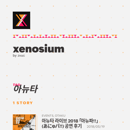
by zvuc
TAG:
아뉴타
1
STORY
EVENTS
OTAKU
2018
아뉴타 라이브 2018 「아뉴파!!」
05
19
(あにゅパ!!) 공연 후기
2018/05/19