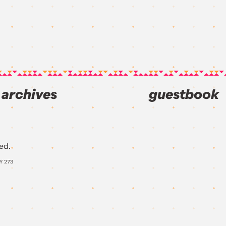
archives
guestbook
ed.
AY
273