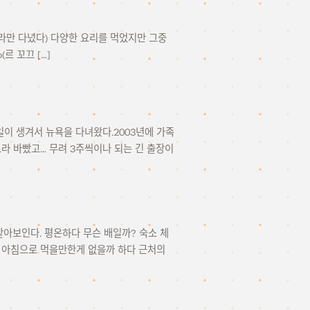
따라만 다녔다) 다양한 요리를 먹었지만 그중
(르 꼬끄 […]
기 갈 일이 생겨서 뉴욕을 다녀왔다.2003년에 가족
느라 바빴고… 무려 3주씩이나 되는 긴 출장이
것 같아보인다. 평온하다 무슨 배일까? 숙소 체
가 아침으로 먹을만한게 없을까 하다 근처의