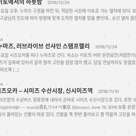
0 이토에서의 하룻밤
2018/12/24
일 수요일 오후. 누마즈 구경을 마친 뒤, 적당한 시간에 이토로 가는 열차에 탄다.
 구글님의 인도에 따라 방향에 맞게 도착한 열차를 탔을 뿐인데… 순간 열차 잘
KA
20 누마즈, 러브라이브 선샤인 스탬프랠리
2018/12/24
일 수요일 시즈오카를 떠나 누마즈로 간다. 숙소는 이토의 어떤 온천료칸(저렴한거
즈가 길목에 있어서 갈까 말까 고민을 엄청 많이 했고, 당일 전날까지도 망설였
마즈쪽 […]
KA
9 시즈오카 – 시미즈 수산시장, 신시미즈역
2018/11/10
미즈항의 수상버스 정류장에 내려서 곧바로 시미즈 수산시장으로 갔다. 흔한 
om/YtrjqHm6jb — zvuc@真礼リリイベ東京 (@zvuuc) June 19, 2018
 몰려있는 건물이 따로 있다. 건물을 쭉 한번 둘러보고 뭘 먹을까 고민을 하는