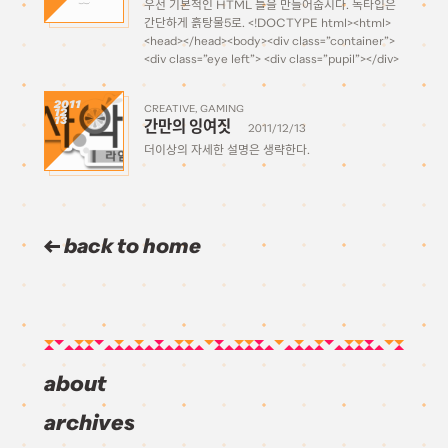
우선 기본적인 HTML 틀을 만들어줍시다. 독타입은
간단하게 흙탕물5로. <!DOCTYPE html><html>
<head></head><body><div class=”container”>
<div class=”eye left”> <div class=”pupil”></div>
<div class=”highlight”></div> </div> <div
class=”eye right”> <div class=”pupil”></div>
2011
CREATIVE
GAMING
12
<div class=”highlight”></div> </div> <div
13
간만의 잉여짓
2011/12/13
class=”mouth left”></div> <div class=”mouth
right”></div></div></body></html> eye는 공통
더이상의 자세한 설명은 생략한다.
요소로 pupil과 highlight이라는div를 넣어주고 left
하고 right만 […]
back to home
about
archives