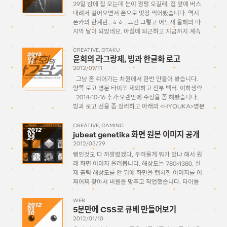
29일 밤에 집 오는데 눈이 펑펑 오길래, 집 앞에 버스
내려서 걸어오면서 폰으로 몇장 찍어봤습니다. 역시
폰카의 한계란…ㅎㅎ.. 그건 그렇고 어느새 올해의 마
지막 날이 되었네요. 아침에 퇴근하고 지금까지 계속
방에서 딱히 아무것도 안 하고 시간을 허비하고 있습
니다만, 날씨가 너무 추워서 […]
CREATIVE
OTAKU
2012
윤회의 라그랑제, 빙과 한글화 로고
07
11
2012/07/11
그냥 좀 쉬어가는 차원에서 한번 만들어 봤습니다.
양쪽 로고 영문 타이포 제외하고 전부 벡터. 이하생략.
2014-10-16 추가:오랜만에 수정을 좀 해봤습니다.
빙과 로고 선을 좀 정리하고 아래의 <HYOUKA>영문
로고도 벡터로 선을 땄습니다.PSD와 AI파일 다운받
을수 있게 걸어놓을게요. 2498306711.zip로고 제작
CREATIVE
GAMING
2012
jubeat genetika 화면 원본 이미지 공개
03
자: zvuc […]
29
2012/03/29
뻥인것도 다 까발렸겠다, 두려울게 뭐가 있냐 해서 원
래 화면 이미지 올려봅니다. 해상도는 780×1380. 실
제 출력 해상도를 안 뒤에 화면을 캡쳐한 이미지를 어
찌어찌 찾아서 비율을 맞추고 작업했습니다. 타이틀
화면 자세히 들여다보시면 하나하나 얼마나 저의 깨알
같은 노력이 들어갔는지 아실 수 있습니다. 음악 […]
WEB
2012
5분만에 CSS로 큐베 만들어보기
01
10
2012/01/10