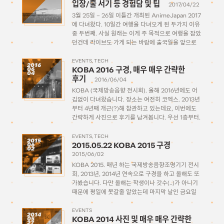
입장/줄 서기 등 경험담 및 팁
2017/04/22
3월 25일 – 26일 이틀간 개최된 AnimeJapan 2017
에 다녀왔다. 10일간 여행을 다녀오게 된 두가지 이유
중 두번째. 사실 원래는 이게 주 목적으로 여행을 잡았
던건데 라이브도 가게 되는 바람에 출국일을 앞으로
땡겨서 긴 여행이 된 것. 매 해 개최한지 벌써 몇 년째
[…]
EVENTS
TECH
2016
KOBA 2016 구경, 매우 매우 간략한
06
04
후기
2016/06/04
KOBA (국제방송음향 전시회). 올해 2016년에도 어
김없이 다녀왔습니다. 장소는 여전히 코엑스. 2013년
부터 4년째 개근(?)해 참관하고 있는데요, 이번에도
간략하게 사진으로 후기를 남겨봅니다. 우선 1층부터.
1층은 이번에도 역시 공연장 등 무대장비를 주축으로
크고 아름다운 스피커들과 오디오 믹싱 및 조명 시스
EVENTS
TECH
2015
2015.05.22 KOBA 2015 구경
06
템, 디스플레이 등이 주류를 […]
02
2015/06/02
KOBA 2015. 매년 하는 국제방송음향조명기기 전시
회, 2013년, 2014년 연속으로 구경을 하고 올해도 또
가봤습니다. 다만 올해는 학생이나 갓수(..)가 아니기
때문에 평일에 못갈줄 알았는데 마지막 날인 금요일
오후에 회사에서 같이 몇명 갈 수 있는 기회가 생겨서
잠깐 가서 구경할 수 있었습니다. 사실 […]
EVENTS
2014
KOBA 2014 사진 및 매우 매우 간략한
05
27