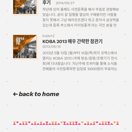
후기
2014/05/27
작년에 이어 올해도 사전등록을 해서 무료로 관람해보
았습니다. 같이 갈 일행을 열심히 구해봤지만 사람을
찾지 못해서 그냥 에라모르겠다 하고 혼자서 삼성역을
갔는데 등록 부스에서 타이밍좋게 아는 지인 분을 만
나서 얼씨구나 같이 돌아다니면서 수다도 떨고 재밌게
구경하고 왔습니다. * * […]
EVENTS
2013
KOBA 2013 매우 간략한 참관기
05
15
2013/05/15
2013년 5월 13일 (월)부터 16일(목)까지 코엑스에서
열리는 KOBA 2013 (국제 방송/음향/조명기기 전시
회)에 다녀왔습니다. 지난주에 트위터를 통해 소식을
전해들어 사전등록하면 입장료 10000원이 무료라는
말에 솔깃해 일단 등록해두고 보자 하고 등록하고, 같
이 구경 갈 사람을 찾는 중에 SCV님이 마침 관심이
있으시다 해서 […]
back to home