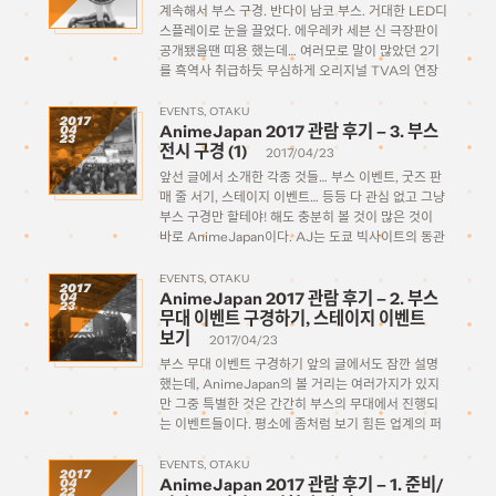
계속해서 부스 구경. 반다이 남코 부스. 거대한 LED디
스플레이로 눈을 끌었다. 에우레카 세븐 신 극장판이
공개됐을땐 띠용 했는데… 여러모로 말이 많았던 2기
를 흑역사 취급하듯 무심하게 오리지널 TVA의 연장
선으로 만든다는 만큼 이번엔 제대로 팬들의 원하는
대로 만족할만한 작품을 만들어줬으면 하는 마음이다.
EVENTS
OTAKU
2017
AnimeJapan 2017 관람 후기 – 3. 부스
04
[…]
23
전시 구경 (1)
2017/04/23
앞선 글에서 소개한 각종 것들… 부스 이벤트, 굿즈 판
매 줄 서기, 스테이지 이벤트… 등등 다 관심 없고 그냥
부스 구경만 할테야! 해도 충분히 볼 것이 많은 것이
바로 AnimeJapan이다. AJ는 도쿄 빅사이트의 동관
전체를 사용하며, 번호가 A로 시작하는 부스들은 동1-
3홀에, […]
EVENTS
OTAKU
2017
AnimeJapan 2017 관람 후기 – 2. 부스
04
23
무대 이벤트 구경하기, 스테이지 이벤트
보기
2017/04/23
부스 무대 이벤트 구경하기 앞의 글에서도 잠깐 설명
했는데, AnimeJapan의 볼 거리는 여러가지가 있지
만 그중 특별한 것은 간간히 부스의 무대에서 진행되
는 이벤트들이다. 평소에 좀처럼 보기 힘든 업계의 퍼
스널리티들, 좋아하는 성우들을 맨눈으로 볼 수 있는
몇 안 되는 기회기도 하다. 보통 이 […]
EVENTS
OTAKU
2017
AnimeJapan 2017 관람 후기 – 1. 준비/
04
22