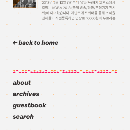
2013년 5월 13일 (월)부터 16일(목)까지 코엑스에서
열리는 KOBA 2013 (국제 방송/음향/조명기기 전시
회)에 다녀왔습니다. 지난주에 트위터를 통해 소식을
전해들어 사전등록하면 입장료 10000원이 무료라는
말에 솔깃해 일단 등록해두고 보자 하고 등록하고, 같
이 구경 갈 사람을 찾는 중에 SCV님이 마침 관심이
있으시다 해서 […]
back to home
about
archives
guestbook
search