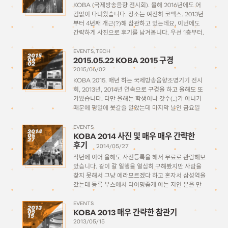
KOBA (국제방송음향 전시회). 올해 2016년에도 어
김없이 다녀왔습니다. 장소는 여전히 코엑스. 2013년
부터 4년째 개근(?)해 참관하고 있는데요, 이번에도
간략하게 사진으로 후기를 남겨봅니다. 우선 1층부터.
1층은 이번에도 역시 공연장 등 무대장비를 주축으로
크고 아름다운 스피커들과 오디오 믹싱 및 조명 시스
EVENTS
TECH
2015
2015.05.22 KOBA 2015 구경
06
템, 디스플레이 등이 주류를 […]
02
2015/06/02
KOBA 2015. 매년 하는 국제방송음향조명기기 전시
회, 2013년, 2014년 연속으로 구경을 하고 올해도 또
가봤습니다. 다만 올해는 학생이나 갓수(..)가 아니기
때문에 평일에 못갈줄 알았는데 마지막 날인 금요일
오후에 회사에서 같이 몇명 갈 수 있는 기회가 생겨서
잠깐 가서 구경할 수 있었습니다. 사실 […]
EVENTS
2014
KOBA 2014 사진 및 매우 매우 간략한
05
27
후기
2014/05/27
작년에 이어 올해도 사전등록을 해서 무료로 관람해보
았습니다. 같이 갈 일행을 열심히 구해봤지만 사람을
찾지 못해서 그냥 에라모르겠다 하고 혼자서 삼성역을
갔는데 등록 부스에서 타이밍좋게 아는 지인 분을 만
나서 얼씨구나 같이 돌아다니면서 수다도 떨고 재밌게
구경하고 왔습니다. * * […]
EVENTS
2013
KOBA 2013 매우 간략한 참관기
05
15
2013/05/15