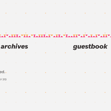
archives
guestbook
ed.
AY
313