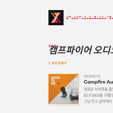
TAG:
캠프파이어 오디
1
STORY
GADGETS
2016
11
Campfire Au
22
새로운 이어폰을 들였습
요) K3003을 구
그냥 안고 살아야지 