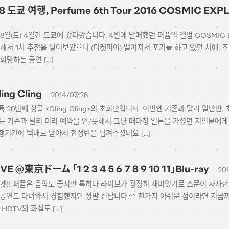
-18 도쿄 여행, Perfume 6th Tour 2016 COSMIC 
~18일(토) 4일간 도쿄에 갔다왔습니다. 4월에 발매했던 퍼퓸의 앨범 COSMIC
해서 1차 추첨을 넣어보았으나 (티켓피아) 떨어져서 포기를 하고 있던 차에, 
희망하는 공연 […]
ing Cling
2014/07/28
퓸 20번째 싱글 <Cling Cling>의 초회반입니다. 이번엔 기존과 달리 일반
번에는 기존과 달리 미리 예약을 안/못해서 그냥 때마칭 일본을 가셨던 지인분
행기간에 택배로 받아서 한정반을 넘겨주셨네요 […]
IVE @東京ドーム 「1 2 3 4 5 6 7 8 9 10 11」Blu-ray
201
겟!! 퍼퓸은 음악도 좋지만 특히나 라이브가 굉장히 재미있기로 소문이 자자한
내한공연도 다녀와서 경험했지만 정말 신납니다.^^ 한가지 아쉬운 점이라면 지
HDTV의 화질도 […]