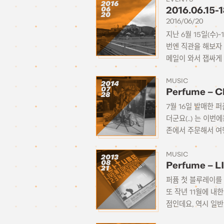
2016
06
2016.06.15
20
2016/06/20
지난 6월 15일(수)
번엔 직관을 해보자 
메일이 와서 잽싸게 
MUSIC
2014
07
Perfume – Cl
28
7월 16일 발매한 퍼
더군요(..) 는 이
존에서 주문해서 여
MUSIC
2013
08
Perfume – L
21
퍼퓸 첫 블루레이를 
또 작년 11월에 
점인데요, 역시 일반 