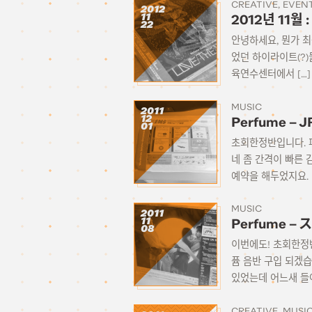
CREATIVE
EVEN
2012
11
2012년 11월 
22
안녕하세요, 뭔가 최
었던 하이라이트(?)들을
육연수센터에서 […]
MUSIC
2011
12
Perfume – 
01
초회한정반입니다. 퍼
네 좀 간격이 빠른 
예약을 해두었지요. [
MUSIC
2011
11
Perfume – 
08
이번에도! 초회한정반
퓸 음반 구입 되겠
있었는데 어느새 들어가
CREATIVE
MUSI