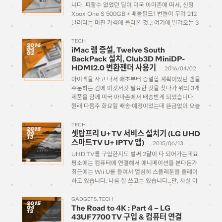
니다. 피할수 없었던 딜이 미국 아마존에 떠서, 신형
Xbox One S 500GB + 배틀필드1 번들이 무려 212
달러라는 미친 가격에 올라온 것..! 여기에 딸려오는 3
개월짜리 라이브 이용권 15달러는 디지털 상품이라
실제 발송은 안되는 제품이고, 본체만 […]
TECH
2016
iMac 램 증설, Twelve South
04
02
BackPack 설치, Club3D MiniDP-
HDMI2.0 변환젠더 사용기
2016/04/02
아이맥을 사고 나서 애초부터 증설할 계획이었던 램을
주문하는 김에 이것저것 필요한 것을 찾다가 위의 3개
제품을 함께 미국 아마존에서 배송받게 되었습니다.
원래 다음주 화요일 배송 예정이었는데 뜬금없이 오늘
오전에 받았네요. 지금 시점에서도 여전히 아마존 사
이트상에서는 미국내 배송인 것으로 표시된 상태서
TECH
2015
셋탑프리 U+ TV 서비스 설치기 (LG UHD
06
[…]
13
스마트TV U+ IPTV 앱)
2015/06/13
UHD TV를 구입한지도 벌써 2달이 다 되어가는데요.
평소에는 컴퓨터에 연결해서 애니메이션을 본다든가
최근에는 Wii U를 들여서 열심히 스플래툰을 플레이
하고 있습니다. 나름 잘 쓰고는 있습니다…만, 사실 아
직까지 4K 해상도를 100% 활용할만한 이렇다할
UHD 컨텐츠를 제대로 즐겨본 적이 없어서 말이죠.
GADGETS
TECH
2015
The Road to 4K : Part 4 – LG
04
며칠 전에 심심해서(..) […]
13
43UF7700 TV 구입 & 컴퓨터 연결