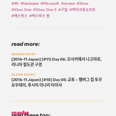
4K
hardware
Microsoft
review
Xbox
Xbox One
Xbox One S
구입
마이크로소프트
엑스박스
엑스박스 원
read more:
NEWER ENTRY
[2016-11 Japan] [#11] Day 06: 오사카에서 나고야로,
리니어 철도관 구경
OLDER ENTRY
[2016-11 Japan] [#10] Day 05: 교토 – 햄버그 집 토우
요우테이, 후시미 이나리 타이샤
maybe
read these too: