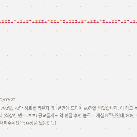
2/07/22
792일, 70만 히트를 찍은지 약 1년만에 드디어 80만을 찍었습니다. 이 작
.(식상한 멘트..ㅋㅋ) 공교롭게도 약 한달 후면 블로그 개설 5주년인데, 80
해주세요^^; (※상품 있음!) […]