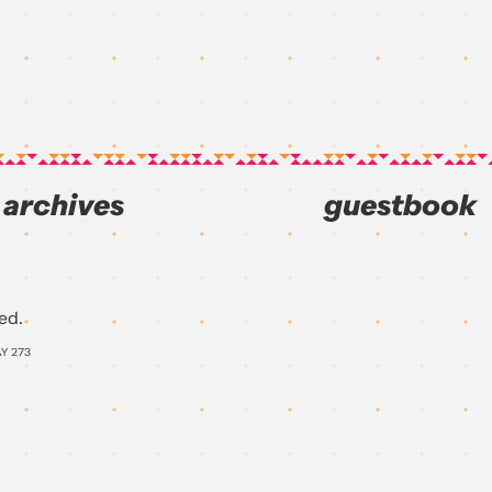
archives
guestbook
ed.
AY
273