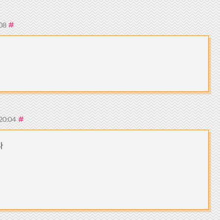
#
:08
#
 20:04
다