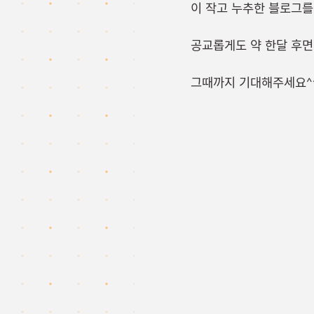
이 작고 누추한 블로그를
공교롭게도 약 한달 후면
그때까지 기대해주세요^^;