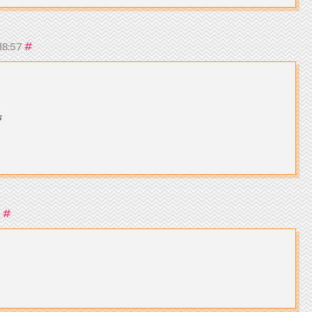
#
 18:57
ㅎ
#
0