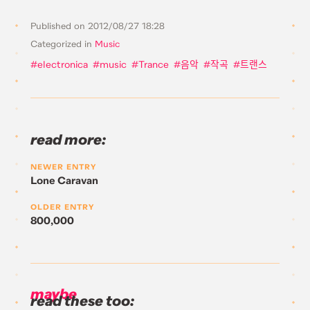
Published on
2012/08/27 18:28
Categorized in
Music
electronica
music
Trance
음악
작곡
트랜스
read more:
NEWER ENTRY
Lone Caravan
OLDER ENTRY
800,000
maybe
read these too: