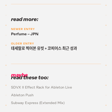
read more:
NEWER ENTRY
Perfume – JPN
OLDER ENTRY
데세랄로 찍어본 유빗 + 코피어스 최근 성과
maybe
read these too:
SDVX II Effect Rack for Ableton Live
Ableton Push
Subway Express (Extended Mix)