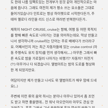
도 한데 나름 임팩트있는 전개부가 된것 같아 개인적으로는 마
음에 듭니다. 그래도 여전히 제가 평소 쓰는 요소들은 그대로
들어가있습니다 인트로는 항상 하이햇으로 시작한다든가, 주
테마 멜로디 라인을 리드 신스로 여러번 반복한다든가..
제목이 NIGHT CRUISE, cruise는 항해, 여행 등 어떤 목적지
를 향해 빠른 속도로 나아가는 것을 의미하는데요. 막상 만들고
나서 생각하니까 cruise라는 단어는 주로 배에다가 쓰더라구
요. 어째서인지 저는 최근 자동차들에 있는 cruise control (자
동 주행속도 유지 장치)를 먼저 생각해서(…..) 아무튼 그래서 빠
른 속도로 밤을 가로질러 나아가는 비행기? 자동차? 자전거
(?!) 아무거나 다 되겠습니다. 앨범아트는 밤의 도로를 형상화
한 게 되었지만요.
여담이지만 제가 만들고 나서도 위 앨범아트가 매우 맘에 드네
요(…)
주변에 이런 류의 음악 하시는 분이나 아무나 있어서 좀 조언
도 받고 하면 좋을텐데… 전 워낙 아오안이라 아무도 관심 안
가져주고.. 흑흑 그래서 그냥 꿋꿋하게 혼자 열심히 만들고 있