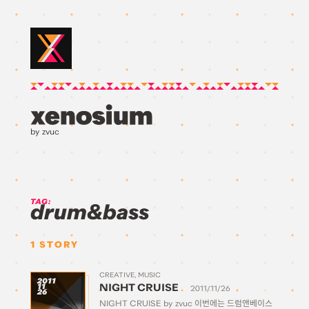
by zvuc
TAG:
drum&bass
1
STORY
CREATIVE
MUSIC
2011
NIGHT CRUISE
11
2011/11/26
26
NIGHT CRUISE by zvuc 이번에는 드럼앤베이스