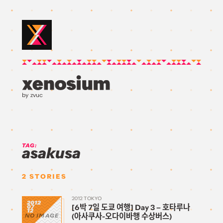
by zvuc
TAG:
asakusa
2
STORIES
2012 TOKYO
2012
[6박 7일 도쿄 여행] Day 3 – 호타루나
07
12
(아사쿠사-오다이바행 수상버스)
NO IMAGE