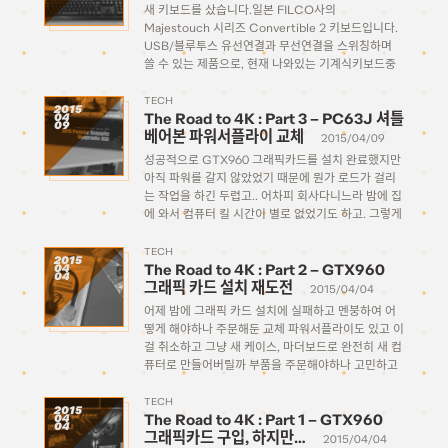
새 키보드를 샀습니다.일본 FILCO사의
Majestouch 시리즈 Convertible 2 키보드입니다.
USB/블루투스 유선연결과 무선연결을 스위칭하며
쓸 수 있는 제품으로, 현재 나와있는 기계식키보드중
맥용 키보드인 Matias를 제외하고 거의 유일하게 블
루투스로 무선 연결이 가능한 기계식 키보드입니다.
TECH
2015
The Road to 4K : Part 3 – PC63J 셔틀
04
깔끔한 디자인입니다. 요즘 기계식 키보드의 트렌드는
09
베어본 파워서플라이 교체
화려하게 LED라이트를 […]
2015/04/09
성공적으로 GTX960 그래픽카드를 설치 완료했지만
아직 파워를 갈지 않았었기 때문에 뭔가 로드가 걸리
는 작업을 하긴 두렵고.. 어차피 회사다니느라 밤에 집
에 와서 컴퓨터 킬 시간이 별로 없었기도 하고. 그렇게
주말과 월요일, 화요일이 지나고 수요일이 되어 드디
어 지난주에 주문 넣었던 파워서플라이가 택배로 […]
TECH
2015
The Road to 4K : Part 2 – GTX960
04
04
그래픽 카드 설치 재도전
2015/04/04
어제 밤에 그래픽 카드 설치에 실패하고 멘붕하여 어
떻게 해야하나 주문해둔 교체 파워서플라이도 있고 이
걸 취소하고 그냥 새 케이스, 마더보드로 완전히 새 컴
퓨터로 만들어버릴까 부품을 주문해야하나 고민하고
견적을 짜보다가 새벽 4시까지 안절부절 하다가 잠들
었습니다. 아침에 일어나서도 열심히 고민하고 견적을
TECH
2015
The Road to 4K : Part 1 – GTX960
04
짜보다가, 아무래도 […]
04
그래픽카드 구입, 하지만…
2015/04/04