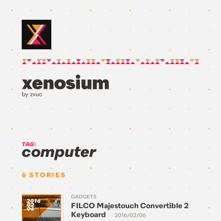
by zvuc
TAG:
computer
6
STORIES
GADGETS
2016
FILCO Majestouch Convertible 2
02
06
Keyboard
2016/02/06