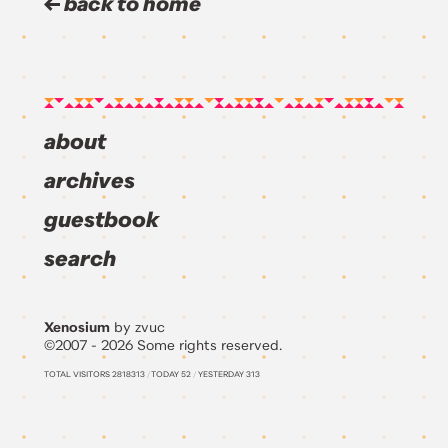
back to home
about
archives
guestbook
search
Xenosium
by zvuc
©2007 - 2026 Some rights reserved.
TOTAL VISITORS
2818313
/
TODAY
52
/
YESTERDAY
313