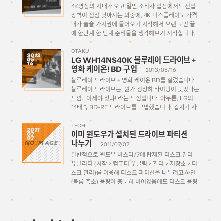
4K영상의 시대가 오고 일반 소비자 입장에서도 진입
장벽이 점점 낮아지는 와중에, 4K 디스플레이도 가격
대가 슬슬 가시권에 들어오기 시작해서 오랜 고민 끝
에 한단계 한 단계 준비물을 생각해보기 시작합니다.
대략 올해 초부터 고민하고 있던 건데 실행에 옮기는
데 좀 시간이 많이 걸렸네요. 우선 필요한 […]
OTAKU
2013
LG WH14NS40K 블루레이 드라이브 +
05
16
영화 케이온! BD 구입
2013/05/16
블루레이 드라이브 + 영화 케이온 BD를 질렀습니다.
블루레이 드라이브는, 뭔가 굉장히 타이밍이 늦었다는
느낌.. 이제야 샀냐! 라는 느낌입니다. 아무튼, LG의
14배속 BD-RE 드라이브를 구입했습니다. 갑자기 사
게 된 계기는, 지난주에야 비로소 미루고 미루던 케이
온 극장판을 봤는데, 너무 감격한 나머지 그대로 아마
TECH
2011
이미 윈도우가 설치된 드라이브 파티션
07
존에 […]
07
나누기
NO IMAGE
2011/07/07
일반적으로 윈도우 비스타/7에 탑재된 디스크 관리
유틸리티 (시작 > 컴퓨터 우클릭 > 관리 > 저장소 > 디
스크 관리)를 이용해 디스크 파티션을 나누려고 하면
(볼륨 축소) 용량이 충분히 비어있음에도 디스크 용량
의 반 이상 축소시키지 못하는 문제가 있다. (500GB
의 경우 최대 280GB정도라던가) […]