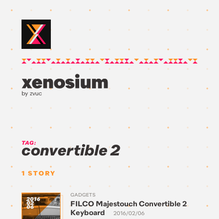
by zvuc
TAG:
convertible 2
1
STORY
GADGETS
2016
FILCO Majestouch Convertible 2
02
06
Keyboard
2016/02/06