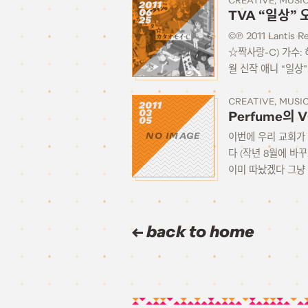
CREATIVE
MUSI
2011
06
TVA “일상”
25
©℗ 2011 Lant
☆짝사랑-C) 가수:
월 신작 애니 “일상
CREATIVE
MUSI
2011
03
Perfume의
05
이번에 우리 교회가 
NO IMAGE
다 (작년 8월에 바
이미 따놨겠다 그냥 V
back to home