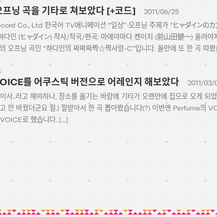
C
 오프닝 곡을 기타로 쳐보았다 [+코드]
2011/06/25
is Record Co., Ltd 한국어 TV애니메이션 “일상” 오프닝 주제가 “ヒャ
 햐다인 (ヒャダイン) 작사/작곡/편곡: 마에야마다 켄이치 (前山田健一) 올려야
”의 오프닝 곡인 “햐다인의 짜짜짜짝☆짝사랑-C”입니다. 올만에 또 한 곡 따봤습
C
 VOICE를 어쿠스틱 버전으로 어레인지 해보았다
2011/03/
이사..라고 해야하나, 장소를 옮기는 바람에 기타가 오랜만에 집으로 오게 되
꾸고 안 바꿨더군요 헐.) 필받아서 한 곡 뽑아봤습니다(?) 이번엔 Perfume의 
OICE로 했습니다. […]