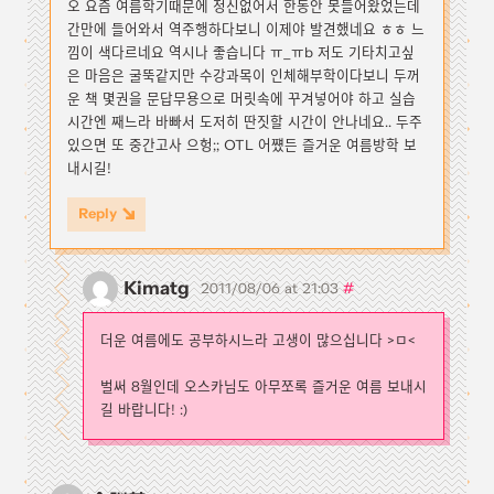
오 요즘 여름학기때문에 정신없어서 한동안 못들어왔었는데
간만에 들어와서 역주행하다보니 이제야 발견했네요 ㅎㅎ 느
낌이 색다르네요 역시나 좋습니다 ㅠ_ㅠb 저도 기타치고싶
은 마음은 굴뚝같지만 수강과목이 인체해부학이다보니 두꺼
운 책 몇권을 문답무용으로 머릿속에 꾸겨넣어야 하고 실습
시간엔 째느라 바빠서 도저히 딴짓할 시간이 안나네요.. 두주
있으면 또 중간고사 으헝;; OTL 어쩄든 즐거운 여름방학 보
내시길!
Reply
Kimatg
#
2011/08/06 at 21:03
더운 여름에도 공부하시느라 고생이 많으십니다 >ㅁ<
벌써 8월인데 오스카님도 아무쪼록 즐거운 여름 보내시
길 바랍니다! :)