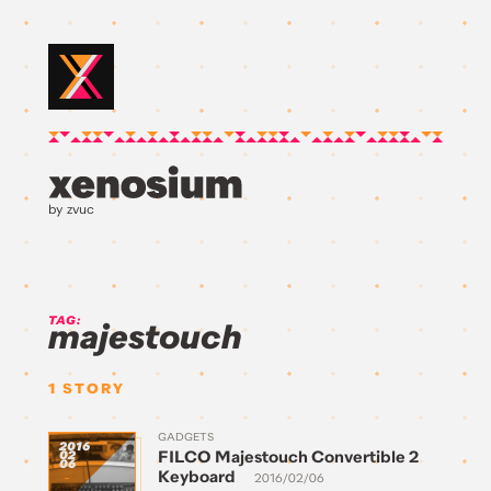
by zvuc
TAG:
majestouch
1
STORY
GADGETS
2016
FILCO Majestouch Convertible 2
02
06
Keyboard
2016/02/06