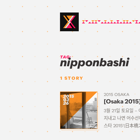
TAG:
nipponbashi
1
STORY
2015 OSAKA
2015
03
[Osaka 20
26
3월 21일 토요일 
지내고 나면 어수선
스타 2015′(日本