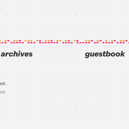
archives
guestbook
ed.
273