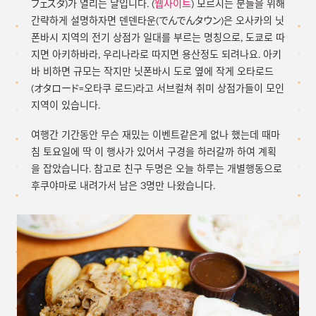
フェスタ)가 열리는 날입니다. (
웹사이트
) 모르시는 분들을 위해
간략하게 설명하자면 덴덴타운(でんでんタウン)은 오사카의 닛
폰바시 지역의 전기 상점가 일대를 부르는 명칭으로, 도쿄로 따
지면 아키하바라, 우리나라로 따지면 용산정도 되려나요. 아키
바 비하면 규모는 작지만 닛폰바시 도로 옆에 작게 오타로드
(オタロード=오타쿠 로드)라고 서브컬쳐 취미 상점가들이 모인
지역이 있습니다.
여행간 기간동안 무슨 재밌는 이벤트같은게 없나 했는데 때마
침 토요일에 딱 이 행사가 있어서 구경을 하러갈까 하여 계획
을 잡았습니다. 참고로 친구 두명은 오늘 하루는 개별행동으로
후쿠야마로 내려가서 남은 3명만 나왔습니다.