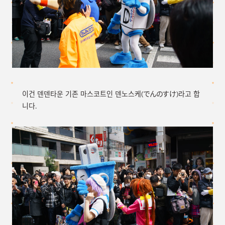
이건 덴덴타운 기존 마스코트인 덴노스케(でんのすけ)라고 합
니다.