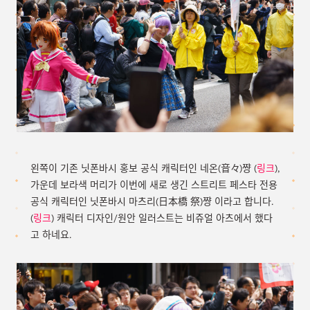
왼쪽이 기존 닛폰바시 홍보 공식 캐릭터인 네온(音々)쨩 (
링크
),
가운데 보라색 머리가 이번에 새로 생긴 스트리트 페스타 전용
공식 캐릭터인 닛폰바시 마츠리(日本橋 祭)쨩 이라고 합니다.
(
링크
) 캐릭터 디자인/원안 일러스트는 비쥬얼 아츠에서 했다
고 하네요.