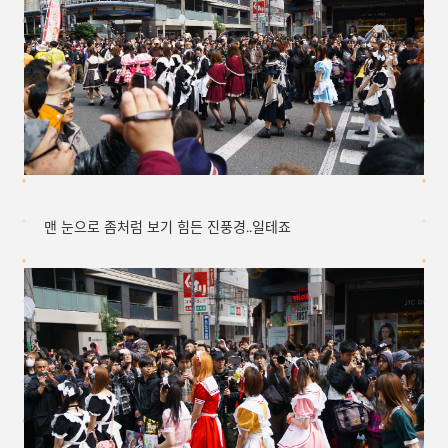
맨 눈으로 좀처럼 보기 힘든 진풍경..일테죠