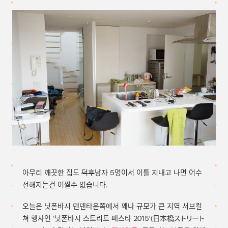
아무리 깨끗한 집도
덕후
남자 5명이서 이틀 지내고 나면 어수
선해지는건 어쩔수 없습니다.
오늘은 닛폰바시 덴덴타운쪽에서 꽤나 규모가 큰 지역 서브컬
쳐 행사인 ‘닛폰바시 스트리트 페스타 2015′(日本橋ストリート