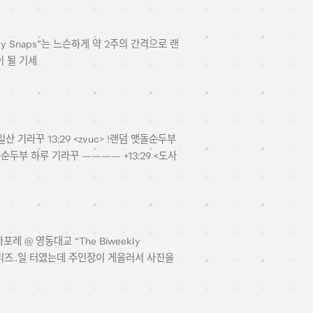
ly Snaps”는 느슨하게 약 2주의 간격으로 랜
 될 기세
9 / 일산 기라꾸 13:29 <zvuc> !랜덤 맷돌순두부
돌순두부 하루 기라꾸 ———— +13:29 <도사
 @ 영동대교 “The Biweekly
리즈..일 터였는데 주인장이 게을러서 사진을