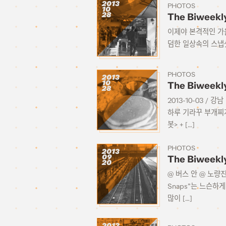
2013
PHOTOS
10
28
The Biweekl
이제야 본격적인 가을이
덤한 일상속의 스냅
PHOTOS
2013
10
The Biweekl
28
2013-10-03 / 강
하루 기라꾸 부개찌개1
봇> + […]
PHOTOS
2013
09
The Biweekl
20
@ 버스 안 @ 노량
Snaps”는 느슨하
많이 […]
2013